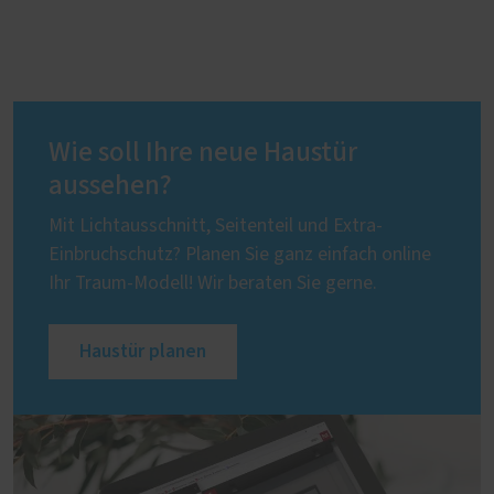
Wie soll Ihre neue Haustür
aussehen?
Mit Lichtausschnitt, Seitenteil und Extra-
Einbruchschutz? Planen Sie ganz einfach online
Ihr Traum-Modell! Wir beraten Sie gerne.
Haustür planen