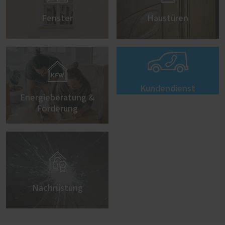
Fenster
Haustüren


Kundendienst
Energieberatung &
Förderung

Nachrüstung