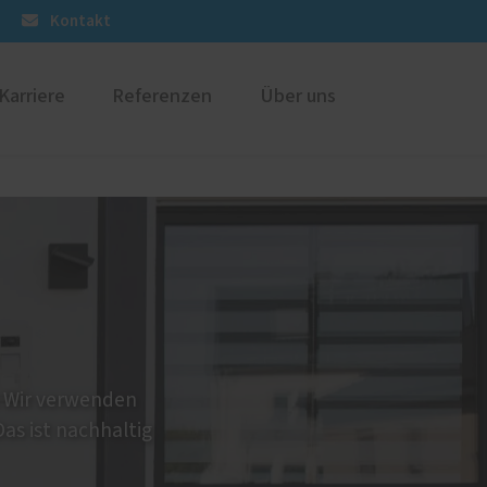
Kontakt
Karriere
Referenzen
Über uns
üren
Energieberatung
en
: Wir verwenden
as ist nachhaltig