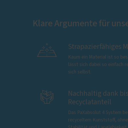
Klare Argumente für uns

Strapazierfähiges M
Kaum ein Material ist so be
lässt sich dabei so einfach 
sich selbst.

Nachhaltig dank bi
Recyclatanteil
Das PaXabsolut 4 System be
recyceltem Kunststoff, ohn
Stabilität und Langlebigkei