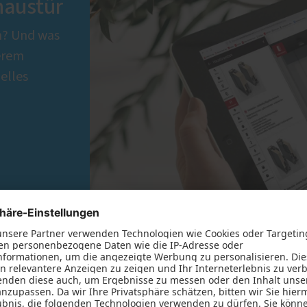
haustür
n? Und was
serem
elles