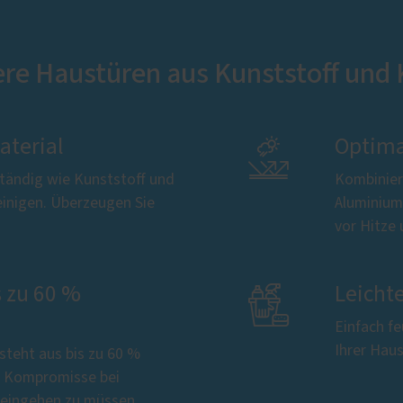
ere Haustüren aus Kunststoff und
aterial

Optima
ständig wie Kunststoff und
Kombinier
reinigen. Überzeugen Sie
Aluminium
vor Hitze
s zu 60 %

Leicht
Einfach fe
Ihrer Haus
steht aus bis zu 60 %
e Kompromisse bei
t eingehen zu müssen.