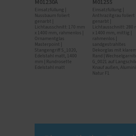
M01230A
M01255
Einsatzfüllung |
Einsatzfüllung |
Nussbaum foliert
Anthrazitgrau foliert
genarbt |
genarbt |
Lichtausschnitt: 170 mm
Lichtausschnitt: 28
x 1400 mm, rahmenlos |
x 1400 mm, mittig |
Ornamentglas
rahmenlos |
Masterpoint |
sandgestrahltes
Stangengriff S_1020,
Dekorglas mit klare
Edelstahl matt, 1400
Rand | Wechselgarnit
mm | Rundrosette
G_0021 auf Langschil
Edelstahl matt
Knauf außen, Alumin
Natur F1