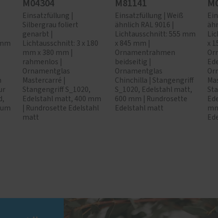
M04304
M81141
M0
Einsatzfüllung |
Einsatzfüllung | Weiß
Ein
Silbergrau foliert
ähnlich RAL 9016 |
ähn
genarbt |
Lichtausschnitt: 555 mm
Lic
0 mm
Lichtausschnitt: 3 x 180
x 845 mm |
x 1
mm x 380 mm |
Ornamentrahmen
Or
rahmenlos |
beidseitig |
Ede
Ornamentglas
Ornamentglas
Or
m
Mastercarré |
Chinchilla | Stangengriff
Mas
ur
Stangengriff S_1020,
S_1020, Edelstahl matt,
Sta
d,
Edelstahl matt, 400 mm
600 mm | Rundrosette
Ede
ium
| Rundrosette Edelstahl
Edelstahl matt
mm
matt
Ede