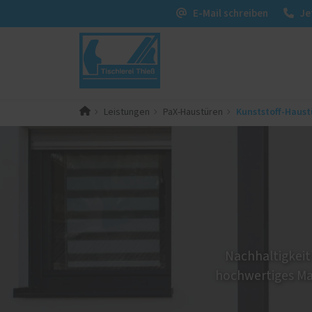
E-Mail schreiben
Je
Kunststoff-Haust
Leistungen
PaX-Haustüren
PaX-Fenster
PaX-Ha
Kunststoff
Alumi
Kunststoff-Aluminium
Holz 
Kunst
K-LINE Aluminium
Holz
Altba
Holz-Aluminium
Aktio
Nachhaltigkeit
Altbau und Denkmal
hochwertiges Mat
Fenster-Aktion für den
Rundumschutz