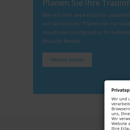
Planen Sie Ihre Traum
Wie soll Ihre neue Haustür aussehe
soll sie können? Planen Sie mit un
Haustüren-Konfigurator Ihr individu
Wunsch-Modell.
Haustür planen