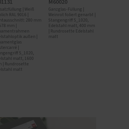
1131
M60020
satzfüllung | Weiß
Ganzglas-Füllung |
lich RAL 9016 |
Weinrot foliert genarbt |
htausschnitt: 280 mm
Stangengriff S_1020,
578 mm |
Edelstahl matt, 400 mm
namentrahmen
| Rundrosette Edelstahl
lstahloptik außen |
matt
namentglas
tercarré |
ngengriff S_1020,
lstahl matt, 1600
 | Rundrosette
lstahl matt