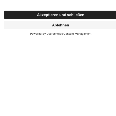
Öffnungszeiten
Montag: 08:00–15:30 Uhr
Dienstag: 08:00–15:30 Uhr
Mittwoch: 08:00–15:30 Uhr
Donnerstag: 08:00–15:30 Uhr
Freitag: 08:00–14:00 Uhr
Folgen Sie uns