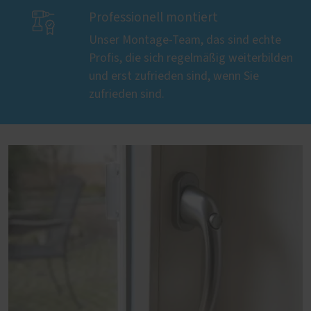

Professionell montiert
Unser Montage-Team, das sind echte
Profis, die sich regelmäßig weiterbilden
und erst zufrieden sind, wenn Sie
zufrieden sind.