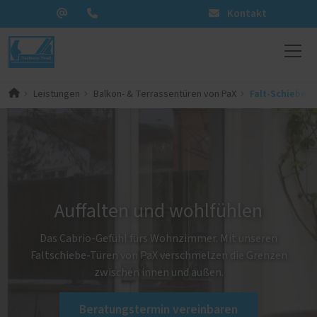
Kontakt
Falt-Schiebe-T
Leistungen
Balkon- & Terrassentüren von PaX
Auffalten und wohlfühlen
Das Cabrio-Gefühl fürs Wohnzimmer. Mit unseren
Faltschiebe-Türen von PaX verschmelzen die Grenzen
zwischen innen und außen.
Beratungstermin vereinbaren