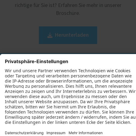
richtige für Sie ist? Erfahren Sie mehr in unserer
Broschüre.
Herunterladen
Tischlerei Thieß GmbH
Emser Str. 117
12051 Berlin
+49 (30) 6844094
+49 (30) 6857018
E-Mail schreiben