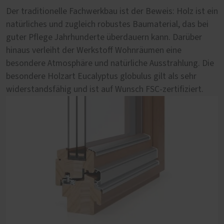
natürlich
Der traditionelle Fachwerkbau ist der Beweis: Holz ist ein
natürliches und zugleich robustes Baumaterial, das bei
Sie mögen es modern und gleichzeitig natürlich? Dann
guter Pflege Jahrhunderte überdauern kann. Darüber
empfehlen wir Ihnen eine Falt-Schiebe-Tür aus dem
hinaus verleiht der Werkstoff Wohnräumen eine
Materialmix Holz-Aluminium. Die außen aufgebrachte
besondere Atmosphäre und natürliche Ausstrahlung. Die
Vorsatzschale aus Aluminium sieht nicht nur modern aus,
besondere Holzart Eucalyptus globulus gilt als sehr
sie schützt auch vor Wind und Wetter. Innen versprüht
widerstandsfähig und ist auf Wunsch FSC-zertifiziert.
die natürliche Holzoberfläche wohltuende Behaglichkeit.