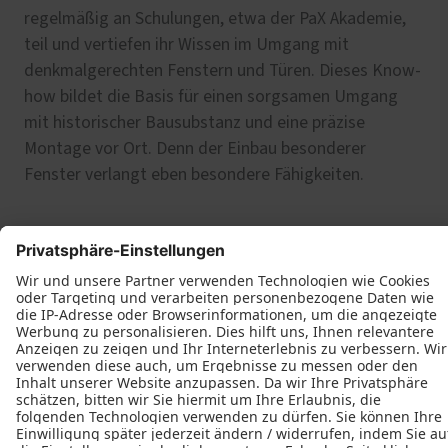
regelmäßig an Schulungen, etwa der PaX Akademie,
teil und vertiefen ihr Wissen im Umgang mit
denkmalgerechten Fenstern und Türen. Dieses Know-
how bildet die Basis für einen sorgsamen Umgang
mit historischer Bausubstanz und eine präzise
Montage vor Ort. Denn der Einbau besonderer
Fenster verlangt eben besondere Fähigkeiten.
Häufig gestellte Fragen
Können alle denkmal- und altbaugerechten
Fensterprofile von PaX einbruchhemmend
gefertigt werden?