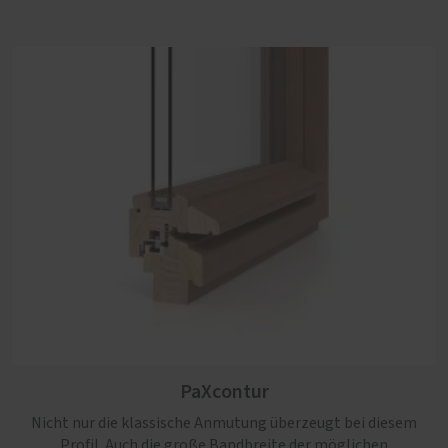
PaXretro
PaXcontur
Die beste Wahl, wenn zeitgemäße Anforderungen an
Einbruchhemmung, Schall- und Wärmeschutz mit
Nicht nur die klassische Anmutung überzeugt bei diesem
authentischer Altbau-Optik einhergehen sollen.
Profil. Auch die große Bandbreite der möglichen