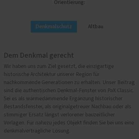
Orientierung:
Denkmalschutz
Altbau
Dem Denkmal gerecht
Im Altbau authentisch
Wir haben uns zum Ziel gesetzt, die einzigartige
Nicht jeder Altbau steht automatisch unter
historische Architektur unserer Region für
Denkmalschutz. Aber lohnt es sich deshalb eine
nachkommende Generationen zu erhalten. Unser Beitrag
historische Fassade mit unpassenden Fenstern zu
sind die authentischen Denkmal-Fenster von PaX Classic.
entstellen? Wir sagen nein und bieten Fensterprofile von
Sei es als wärmedämmende Ergänzung historischer
PaX Classic, die speziell für die Sanierung von Altbau-
Bestandsfenster, als originalgetreuer Nachbau oder als
Immobilien entwickelt wurden. Dabei stehen sich die
stimmiger Ersatz längst verlorener bauzeitlicher
harmonische Eingliederung in die Fassade und ein
Vorlagen. Für nahezu jedes Objekt finden Sie bei uns eine
zeitgemäßer Wohnkomfort nicht im Wege.
denkmalverträgliche Lösung.